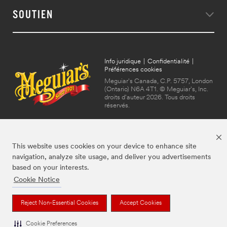
SOUTIEN
Info juridique
|
Confidentialité
|
Préférences cookies
Meguiar's Canada, C.P. 5757, London
(Ontario) N6A 4T1. © Meguiar's, Inc.
droits d'auteur 2026. Tous droits
réservés.
This website uses cookies on your device to enhance site
navigation, analyze site usage, and deliver you advertisements
based on your interests.
Cookie Notice
Les marques mentionnées ci-dessus sont des marques de commerce de
Meguiar's, utilisées sous licence au Canada.
Reject Non-Essential Cookies
Accept Cookies
Cookie Preferences