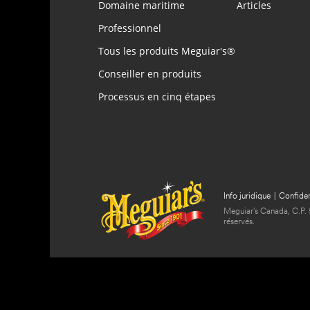
Domaine maritime
Articles
Professionnel
Tous les produits Meguiar's®
Conseiller en produits
Processus en cinq étapes
Info juridique
|
Confiden
Meguiar's Canada, C.P. 
réservés.