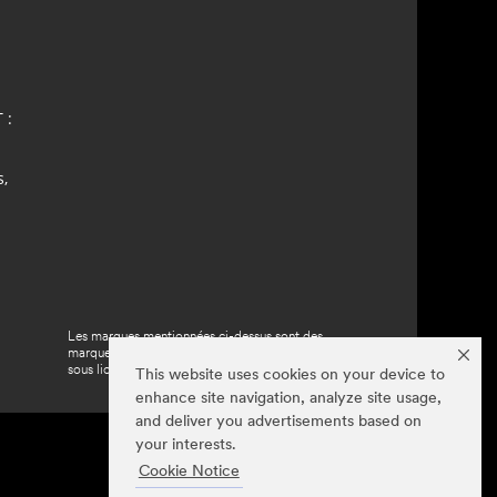
 :
,
Les marques mentionnées ci-dessus sont des
marques de commerce de Meguiar's, utilisées
sous licence au Canada.
This website uses cookies on your device to
enhance site navigation, analyze site usage,
and deliver you advertisements based on
your interests.
Cookie Notice