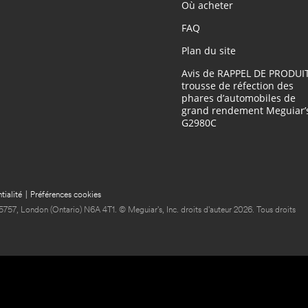
Où acheter
FAQ
Plan du site
Avis de RAPPEL DE PRODUIT
trousse de réfection des
phares d’automobiles de
grand rendement Meguiar’s
G2980C
tialité
|
Préférences cookies
5757, London (Ontario) N6A 4T1. © Meguiar's, Inc. droits d'auteur 2026. Tous droits