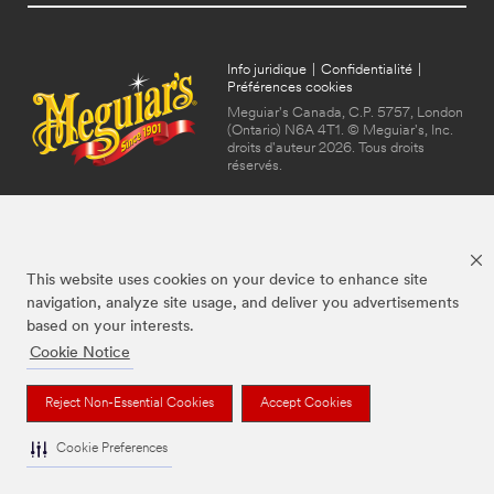
Info juridique
|
Confidentialité
|
Préférences cookies
Meguiar's Canada, C.P. 5757, London
(Ontario) N6A 4T1. © Meguiar's, Inc.
droits d'auteur 2026. Tous droits
réservés.
This website uses cookies on your device to enhance site
navigation, analyze site usage, and deliver you advertisements
based on your interests.
Cookie Notice
Les marques mentionnées ci-dessus sont des marques de commerce de
Meguiar's, utilisées sous licence au Canada.
Reject Non-Essential Cookies
Accept Cookies
Cookie Preferences