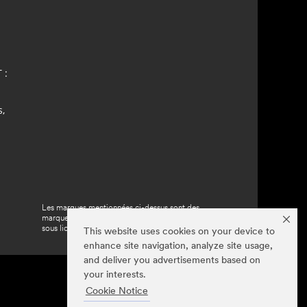
 :
,
Les marques mentionnées ci-dessus sont des
marques de commerce de Meguiar's, utilisées
sous licence au Canada.
This website uses cookies on your device to
enhance site navigation, analyze site usage,
and deliver you advertisements based on
your interests.
Cookie Notice