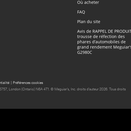
Où acheter
FAQ
Plan du site
Avis de RAPPEL DE PRODUIT
trousse de réfection des
phares d’automobiles de
grand rendement Meguiar’s
G2980C
tialité
|
Préférences cookies
5757, London (Ontario) N6A 4T1. © Meguiar's, Inc. droits d'auteur 2026. Tous droits