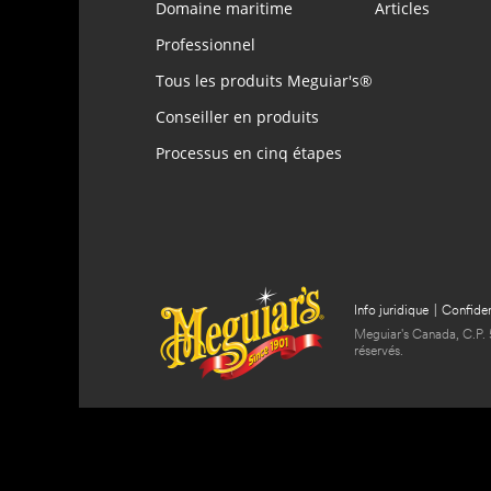
Domaine maritime
Articles
Professionnel
Tous les produits Meguiar's®
Conseiller en produits
Processus en cinq étapes
Info juridique
|
Confiden
Meguiar's Canada, C.P. 
réservés.