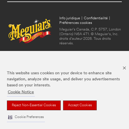
Info juridique
|
Confidentialité
|
Préférences cookies
Meguiar's Canada, C.P. 5757, London
(Ontario) N6A 4T1. © Meguiar's, Inc.
droits d'auteur 2026. Tous droits
réservés.
This website uses cookies on your device to enhance site
navigation, analyze site usage, and deliver you advertisements
based on your interests.
Cookie Notice
Les marques mentionnées ci-dessus sont des marques de commerce de
Meguiar's, utilisées sous licence au Canada.
Reject Non-Essential Cookies
Accept Cookies
Cookie Preferences