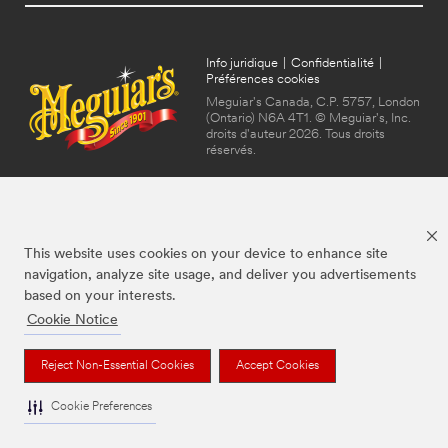
Info juridique
|
Confidentialité
|
Préférences cookies
Meguiar's Canada, C.P. 5757, London
(Ontario) N6A 4T1. © Meguiar's, Inc.
droits d'auteur 2026. Tous droits
réservés.
This website uses cookies on your device to enhance site
navigation, analyze site usage, and deliver you advertisements
based on your interests.
Cookie Notice
Les marques mentionnées ci-dessus sont des marques de commerce de
Meguiar's, utilisées sous licence au Canada.
Reject Non-Essential Cookies
Accept Cookies
Cookie Preferences