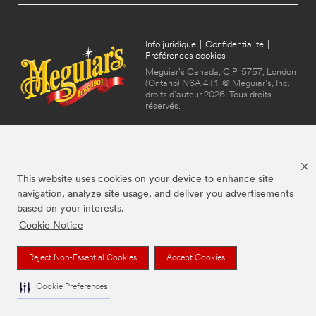
Info juridique
|
Confidentialité
|
Préférences cookies
Meguiar's Canada, C.P. 5757, London
(Ontario) N6A 4T1. © Meguiar's, Inc.
droits d'auteur 2026. Tous droits
réservés.
This website uses cookies on your device to enhance site
navigation, analyze site usage, and deliver you advertisements
based on your interests.
Cookie Notice
Les marques mentionnées ci-dessus sont des marques de commerce de
Meguiar's, utilisées sous licence au Canada.
Reject Non-Essential Cookies
Accept Cookies
Cookie Preferences