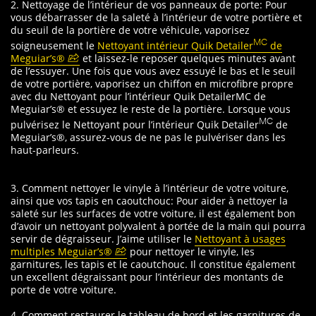
2. Nettoyage de l’intérieur de vos panneaux de porte: Pour
vous débarrasser de la saleté à l’intérieur de votre portière et
du seuil de la portière de votre véhicule, vaporisez
soigneusement le
Nettoyant intérieur Quik Detailer
de
MC
Meguiar’s®
et laissez-le reposer quelques minutes avant
de l’essuyer. Une fois que vous avez essuyé le bas et le seuil
de votre portière, vaporisez un chiffon en microfibre propre
avec du Nettoyant pour l’intérieur Quik DetailerMC de
Meguiar’s® et essuyez le reste de la portière. Lorsque vous
pulvérisez le Nettoyant pour l’intérieur Quik Detailer
de
MC
Meguiar’s®, assurez-vous de ne pas le pulvériser dans les
haut-parleurs.
3. Comment nettoyer le vinyle à l’intérieur de votre voiture,
ainsi que vos tapis en caoutchouc: Pour aider à nettoyer la
saleté sur les surfaces de votre voiture, il est également bon
d’avoir un nettoyant polyvalent à portée de la main qui pourra
servir de dégraisseur. J’aime utiliser le
Nettoyant à usages
multiples Meguiar’s®
pour nettoyer le vinyle, les
garnitures, les tapis et le caoutchouc. Il constitue également
un excellent dégraissant pour l’intérieur des montants de
porte de votre voiture.
4. Comment restaurer le tableau de bord et les garnitures de