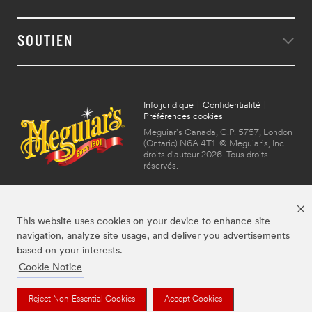
SOUTIEN
Info juridique
|
Confidentialité
|
Préférences cookies
Meguiar's Canada, C.P. 5757, London
(Ontario) N6A 4T1. © Meguiar's, Inc.
droits d'auteur 2026. Tous droits
réservés.
This website uses cookies on your device to enhance site
navigation, analyze site usage, and deliver you advertisements
based on your interests.
Cookie Notice
Les marques mentionnées ci-dessus sont des marques de commerce de
Meguiar's, utilisées sous licence au Canada.
Reject Non-Essential Cookies
Accept Cookies